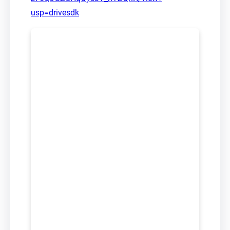
usp=drivesdk